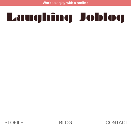
Work to enjoy with a smile♫
PLOFILE
BLOG
CONTACT