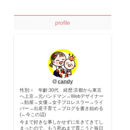
profile
candy
性別:♀ 年齡:30代 経歴:京都から東京
へ上京→元バンドマン→Webデザイナー
→飴屋→女優→女子プロレスラー→ライ
バー→出産子育て→ブログを書き始める
(←今この辺)
今まで好きな事しかせずに生きてきてし
まったので、もう死ぬまで貫こうと毎日